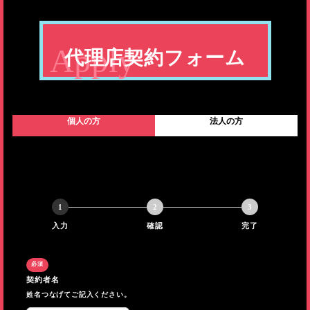
代理店契約フォーム
個人の方
法人の方
1
2
3
入力
確認
完了
契約者名
姓名つなげてご記入ください。